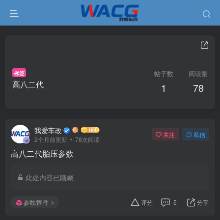
标签
帖子数
阅读量
高八二代
1
78
我爱车改
关注
私信
2个月前更新
78次阅读
高八二代胎压参数
此处内容已隐藏
参数/固件
评分
5
分享