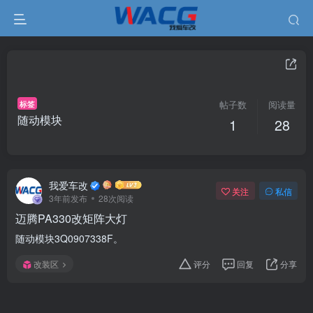
标签
帖子数
阅读量
随动模块
1
28
我爱车改
关注
私信
3年前发布
28次阅读
迈腾PA330改矩阵大灯
随动模块3Q0907338F。
改装区
评分
回复
分享