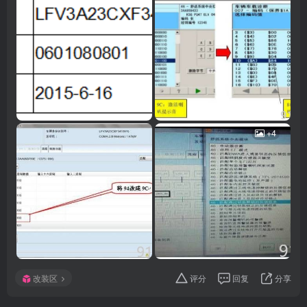
+4
改装区
评分
回复
分享