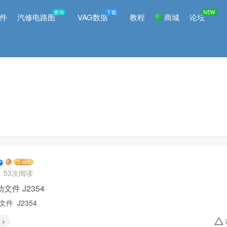
查询
下载
NEW
件
汽修电路图
VAG数据
教程
商城
论坛
53次阅读
动文件 J2354
文件 J2354