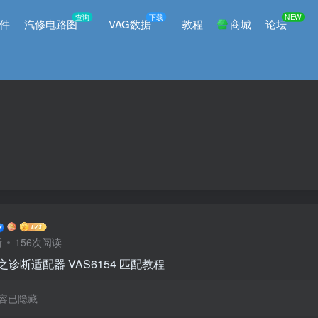
查询
下载
NEW
件
汽修电路图
VAG数据
教程
商城
论坛
新
156次阅读
之诊断适配器 VAS6154 匹配教程
容已隐藏