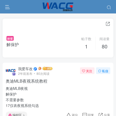
标签
帖子数
阅读量
解保护
1
80
我爱车改
关注
私信
2年前发布
80次阅读
奥迪MLB夜视系统教程
奥迪MLB夜视
解保护
不需要参数
17仪表夜视系统勾选
编程区
评分
回复
分享