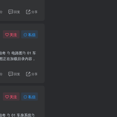
分
回复
分享
关注
私信
 📁 电路图📁 01 车
布线图正在加载目录内容，
分
回复
分享
关注
私信
奇 📁 01 车身系统📁