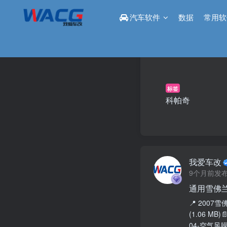
汽车软件
数据
常用软
标签
科帕奇
我爱车改
9个月前发
通用雪佛兰
📍 2007
(1.06 MB)
04-空气风噪音