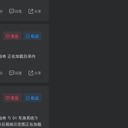
分
回复
分享
关注
私信
兰科帕奇 正在加载目录内
分
回复
分享
关注
私信
奇 📁 01 车身系统📁
车外后视镜示意图正在加载