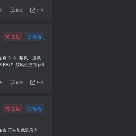
分
回复
分享
关注
私信
奇 📁 01 暖风、通风
KB)📄 鼓风机控制.pdf
分
回复
分享
关注
私信
兰科帕奇 正在加载目录内