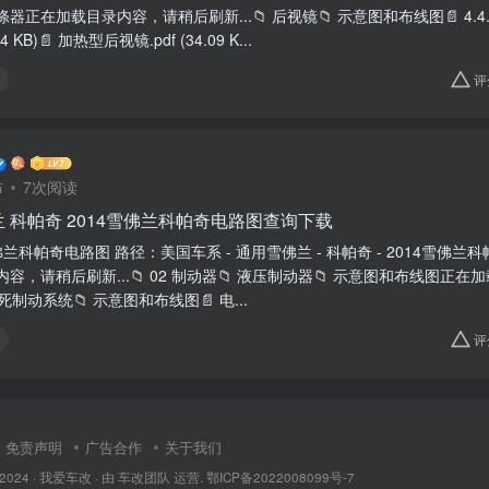
器正在加载目录内容，请稍后刷新...📁 后视镜📁 示意图和布线图📄 4.4
44 KB)📄 加热型后视镜.pdf (34.09 K...
评
布
7次阅读
 科帕奇 2014雪佛兰科帕奇电路图查询下载
雪佛兰科帕奇电路图 路径：美国车系 - 通用雪佛兰 - 科帕奇 - 2014雪佛兰科帕
容，请稍后刷新...📁 02 制动器📁 液压制动器📁 示意图和布线图正
防抱死制动系统📁 示意图和布线图📄 电...
评
免责声明
广告合作
关于我们
 2024 ·
我爱车改
· 由
车改团队
运营.
鄂ICP备2022008099号-7