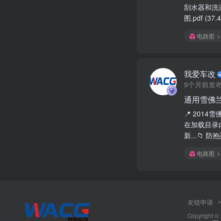
刮水器和洗涤
图.pdf (37.
电路图
我爱车改
9个月前发
通用雪佛兰
📍 2014
在加载目录内
新...📁 
电路图
友链申请
Copyright ©