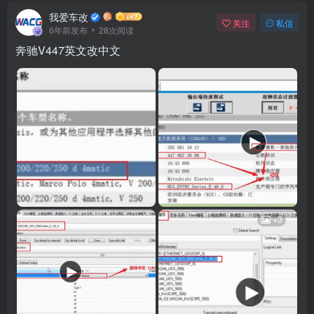
我爱车改
关注
私信
6年前发布
28次阅读
奔驰V447英文改中文
+3