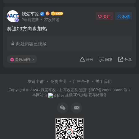
我爱车改
关注
私信
2年前更新
27次阅读
奥迪09方向盘加热
此处内容已隐藏
参数/固件
评分
回复
分享
友链申请
免责声明
广告合作
关于我们
Copyright © 2024 ·
我爱车改
· 由
车改团队
运营.
鄂ICP备2022008099号-7
本网站由
提供CDN加速/云存储服务