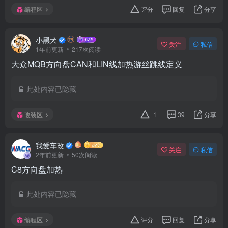
编程区
评分
回复
分享
小黑犬
关注
私信
1年前更新
217次阅读
大众MQB方向盘CAN和LIN线加热游丝跳线定义
此处内容已隐藏
改装区
1
39
分享
我爱车改
关注
私信
2年前更新
50次阅读
C8方向盘加热
此处内容已隐藏
编程区
评分
回复
分享