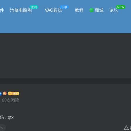
查询
下载
NEW
件
汽修电路图
VAG数据
教程
商城
论坛
20次阅读
码：qtx