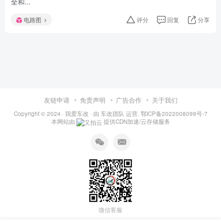
全和...
电路图
评分
回复
分享
友链申请
免责声明
广告合作
关于我们
Copyright © 2024 ·
我爱车改
· 由
车改团队
运营.
鄂ICP备2022008099号-7
本网站由
提供CDN加速/云存储服务
微信客服