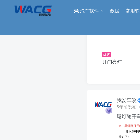
汽车软件
数据
常用软
标签
开门亮灯
我爱车改
5年前发布
尾灯随开