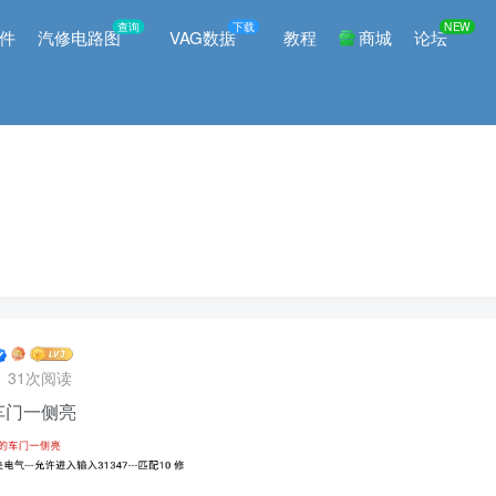
查询
下载
NEW
件
汽修电路图
VAG数据
教程
商城
论坛
31次阅读
车门一侧亮