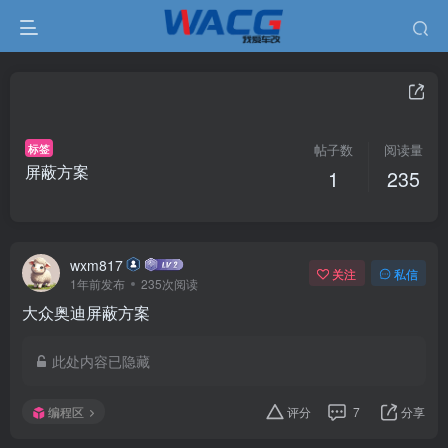
标签
帖子数
阅读量
屏蔽方案
1
235
wxm817
关注
私信
1年前发布
235次阅读
大众奥迪屏蔽方案
此处内容已隐藏
编程区
评分
7
分享