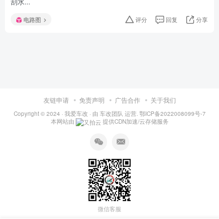
刮水...
电路图
评分
回复
分享
友链申请
免责声明
广告合作
关于我们
Copyright © 2024 ·
我爱车改
· 由
车改团队
运营.
鄂ICP备2022008099号-7
本网站由
提供CDN加速/云存储服务
微信客服