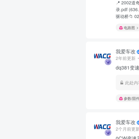
📍 2002
录.pdf (63
驱动桥📁 02
电路图
我爱车改
2年前更新
dq381变
此处内
参数/固
我爱车改
2个月前更
0CW变速