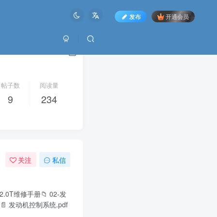
发布
开通会员
帖子数
阅读量
9
234
关注
私信
2.0T维修手册📁 02-发
B)📄 发动机控制系统.pdf