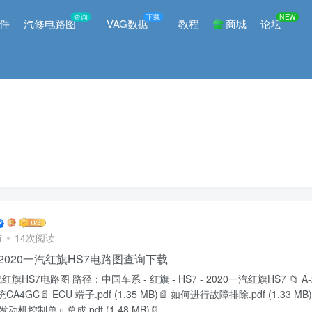
查询
下载
NEW
件
汽修电路图
VAG数据
教程
商城
论坛
布
14次阅读
7 2020一汽红旗HS7电路图查询下载
汽红旗HS7电路图 路径：中国车系 - 红旗 - HS7 - 2020一汽红旗HS7 📁 A-
4GC📄 ECU 端子.pdf (1.35 MB)📄 如何进行故障排除.pdf (1.33 M
 发动机控制单元总成.pdf (1.48 MB)📄 ...