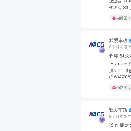
变速器-01-00
变速器.pdf (1
电路图
我爱车改
9个月前发
长城 魏派
📍 2018
册📁 01-维修
(GW4C20A)
电路图
我爱车改
9个月前发
道奇 捷龙