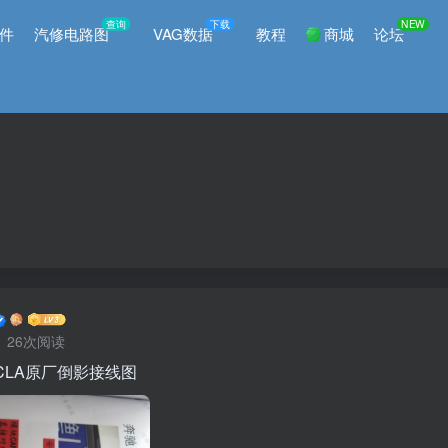
查询
下载
NEW
件
汽修电路图
VAG数据
教程
商城
论坛
26次阅读
 CLA原厂倒影接线图