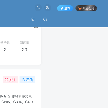
发布
开通会员
帖子数
阅读量
2
20
关注
私信
号分布 📁 接线系统和电
3、G205、G304、G401