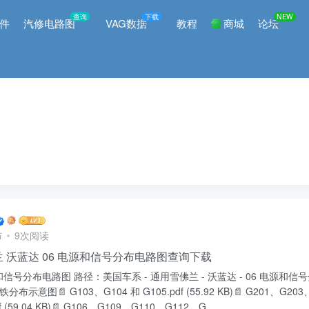
查询
下载
NEW
件
汽修电路图
VAG数据
教程
商城
论坛
布
9次阅读
 沃蓝达 06 电源和信号分布电路图查询下载
电源和信号分布电路图 路径：美国车系 - 通用雪佛兰 - 沃蓝达 - 06 电源和信
分布示意图📄 G103、G104 和 G105.pdf (55.92 KB)📄 G201、G20
f (59.04 KB)📄 G106、G109、G110、G112、G...