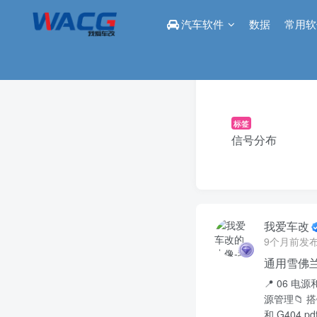
汽车软件
数据
常用软
标签
信号分布
我爱车改
9个月前发
通用雪佛兰
📍 06 
源管理📁 搭铁
和 G404.pd