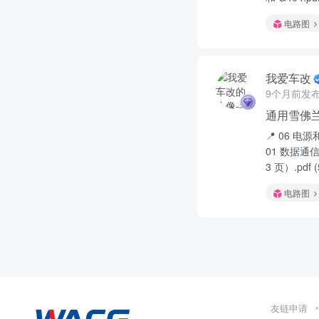
电路图
我爱车改
9个月前发
通用雪佛兰
📍 06 电
01 数据通
3 页）.pdf
电路图
友链申请