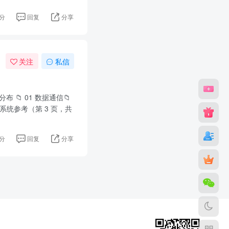
分
回复
分享
关注
私信
布 📁 01 数据通信📁
子系统参考（第 3 页，共
分
回复
分享