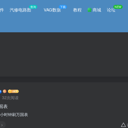
查询
下载
NEW
件
汽修电路图
VAG数据
教程
商城
论坛
32次阅读
万国表
驰小时钟刷万国表