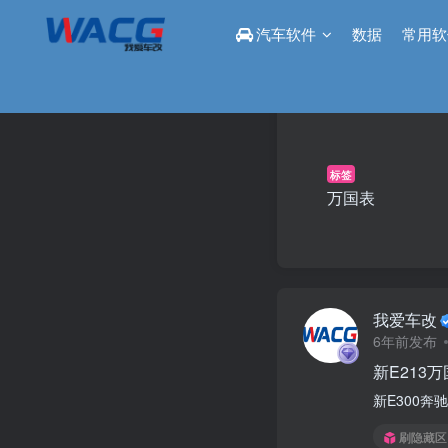
汽车软件
数据
常用软
标签
万国表
我爱车改
6年前发布
新E213
新E300奔
刷隐藏区