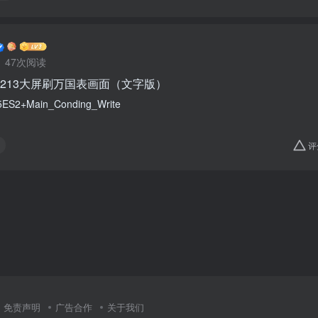
47次阅读
213大屏刷万国表画面（文字版）
S2+Main_Conding_Write
n
评
免责声明
广告合作
关于我们