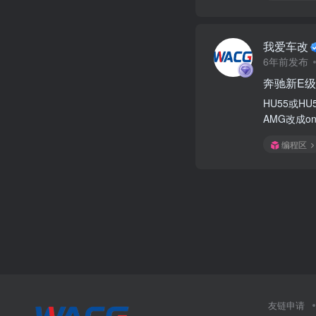
我爱车改
6年前发布
奔驰新E级
HU55或HU5E
AMG改成o
编程区
友链申请